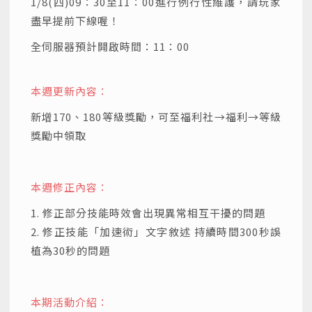
1/8(四)09：30至11：00進行例行性維護，請玩家
盡早提前下線喔！
全伺服器預計開啟時間：11：00
本週更新內容：
新增170、180等級獎勵，可至福利社→福利→等級
獎勵中領取
本週修正內容：
1. 修正部分技能時效會出現異常相互干擾的問題
2. 修正技能「加速術」文字敘述 持續時間300秒誤
植為30秒的問題
本期活動介紹：