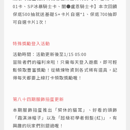
01卡、SP冰暴騎士卡、闇●盧恩騎士卡】本次回饋
保底500抽就送基礎S+卡片自選*1、保底700抽即
可自選卡片1次！
特殊獎勵登入活動
活動時間：活動更新後至1/15 05:00
冒險者們的福利來啦！只需每天登入遊戲，即可輕
鬆領取豐富獎勵！從精煉物資到各式稀有道具，記
得每天都要上線打卡領取獎勵喔！
第八十四期服飾扭蛋更新
本期服飾扭蛋推出「契休的貓耳」、好看的頭飾
「霜淇淋帽子」以及「超級初學者假髮(紅)」，有
興趣的玩家們別錯過喔！