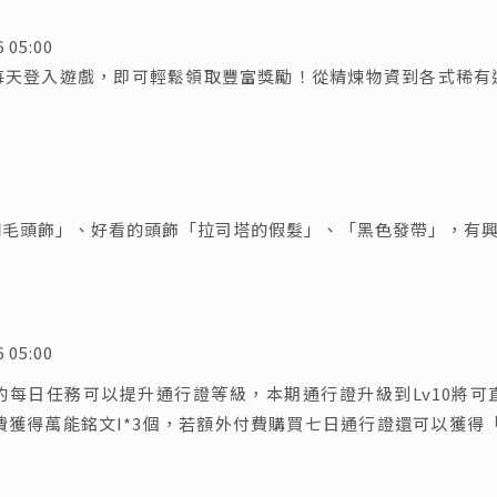
5:00
每天登入遊戲，即可輕鬆領取豐富獎勵！從精煉物資到各式稀有
羽毛頭飾」、好看的頭飾「拉司塔的假髮」、「黑色發帶」，有
5:00
的每日任務可以提升通行證等級，本期通行證升級到Lv10將可
免費獲得萬能銘文I*3個，若額外付費購買七日通行證還可以獲得「