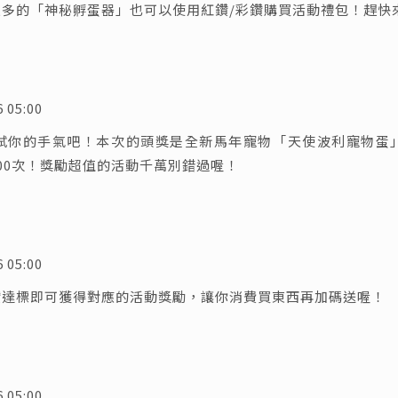
多的「神秘孵蛋器」也可以使用紅鑽/彩鑽購買活動禮包！趕快
5:00
試你的手氣吧！本次的頭獎是全新馬年寵物「天使波利寵物蛋
00次！獎勵超值的活動千萬別錯過喔！
5:00
鑽達標即可獲得對應的活動獎勵，讓你消費買東西再加碼送喔！
5:00