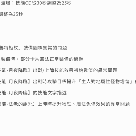
晶波爆：技能CD從30秒調整為25秒
調整為35秒
9的「蘇魯特短杖」裝備圖標異常的問題
切換裝備時，部分卡片無法正常裝備的問題
屬技能-月夜降臨】出戰/上陣技能效果初始數值的異常問題
屬技能-月夜降臨】出戰時攻擊目標提升「主人對地屬性怪物增傷」
技能-月夜降臨】的技能文字描述
屬技能-法老的詛咒】上陣時提升物理、魔法免傷效果的異常問題